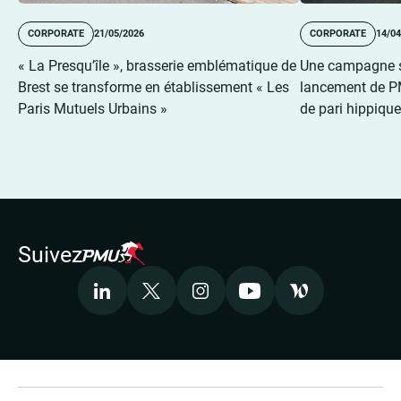
CORPORATE
21/05/2026
CORPORATE
14/04
« La Presqu’île », brasserie emblématique de
Une campagne sp
Brest se transforme en établissement « Les
lancement de P
Paris Mutuels Urbains »
de pari hippiqu
Suivez
LinkedIn
X
Instagram
Youtube
Welcome to the 
Accepter les cookies pour voir la vidéo