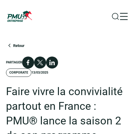
Ouvrir la
Ouvr
Groupe PMU
Retour
Facebook
X
LinkedIn
PARTAGER
CORPORATE
13/03/2025
Faire vivre la convivialité
partout en France :
PMU® lance la saison 2