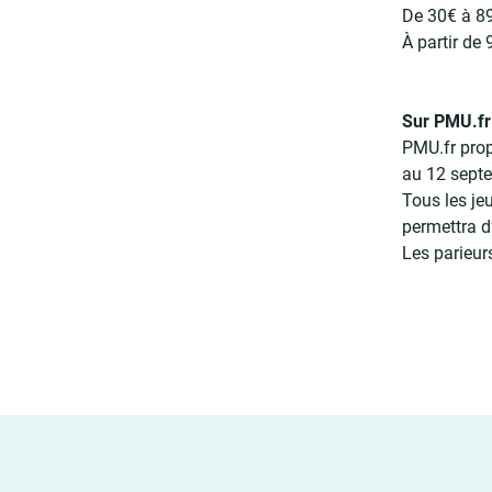
De 30€ à 8
À partir de
Sur PMU.fr
PMU.fr prop
au 12 sept
Tous les je
permettra d
Les parieur