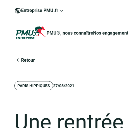
Entreprise PMU.fr
PMU®, nous connaître
Nos engagemen
Groupe PMU
Retour
PARIS HIPPIQUES
27/08/2021
Engagé pour un jeu responsable
Devenir commerçant-partenaire de PMU®
Pour devenir commerçant-partenaire
Une rentrée