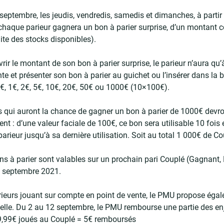
septembre, les jeudis, vendredis, samedis et dimanches, à partir
chaque parieur gagnera un bon à parier surprise, d’un montant c
mite des stocks disponibles).
rir le montant de son bon à parier surprise, le parieur n’aura qu’
te et présenter son bon à parier au guichet ou l’insérer dans la bo
€, 1€, 2€, 5€, 10€, 20€, 50€ ou 1000€ (10×100€).
s qui auront la chance de gagner un bon à parier de 1000€ devro
nt : d’une valeur faciale de 100€, ce bon sera utilisable 10 foi
parieur jusqu’à sa dernière utilisation. Soit au total 1 000€ de Co
ns à parier sont valables sur un prochain pari Couplé (Gagnant, 
0 septembre 2021.
rieurs jouant sur compte en point de vente, le PMU propose éga
lle. Du 2 au 12 septembre, le PMU rembourse une partie des en
9,99€ joués au Couplé = 5€ remboursés