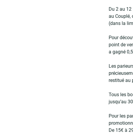
Du 2 au 12 
au Couplé, 
(dans la li
Pour découv
point de ven
a gagné 0,5
Les parieur
précieuseme
restitué au 
Tous les bo
jusqu’au 3
Pour les pa
promotionne
De 15€ à 2