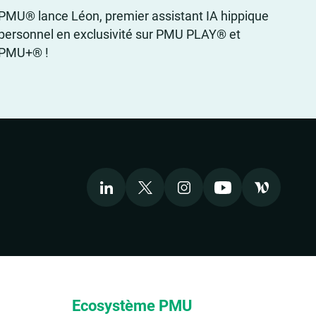
PMU® lance Léon, premier assistant IA hippique
personnel en exclusivité sur PMU PLAY® et
PMU+® !
LinkedIn
X
Instagram
Youtube
Welcome to
Ecosystème PMU