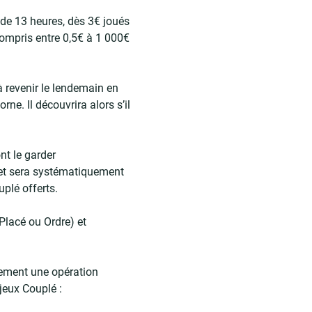
 de 13 heures, dès 3€ joués
ompris entre 0,5€ à 1 000€
à revenir le lendemain en
rne. Il découvrira alors s’il
nt le garder
s et sera systématiquement
uplé offerts.
Placé ou Ordre) et
lement une opération
jeux Couplé :