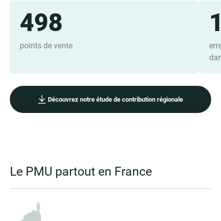
498
points de vente
emp
dan
Découvrez notre étude de contribution régionale
Le PMU partout en France