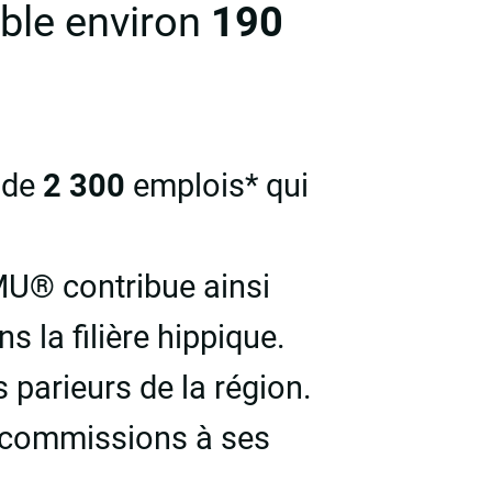
mble environ
190
s de
2 300
emplois* qui
U® contribue ainsi
s la filière hippique.
 parieurs de la région.
e commissions à ses