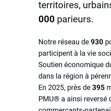
territoires, urba
000
parieurs.
Notre réseau de
930
po
participent à la vie soc
Soutien économique du
dans la région à pérenn
En 2025, près de
395
m
PMU® a ainsi reversé 
commerçants-partenair