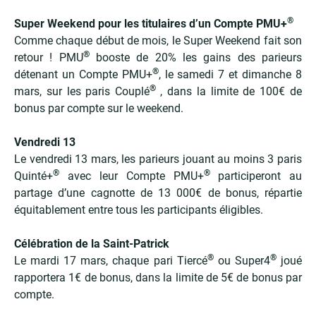
®
Super Weekend pour les titulaires d’un Compte PMU+
Comme chaque début de mois, le Super Weekend fait son
®
retour ! PMU
booste de 20% les gains des parieurs
®
détenant un Compte PMU+
, le samedi 7 et dimanche 8
®
mars, sur les paris Couplé
, dans la limite de 100€ de
bonus par compte sur le weekend.
Vendredi 13
Le vendredi 13 mars, les parieurs jouant au moins 3 paris
®
®
Quinté+
avec leur Compte PMU+
participeront au
partage d’une cagnotte de 13 000€ de bonus, répartie
équitablement entre tous les participants éligibles.
Célébration de la Saint-Patrick
®
®
Le mardi 17 mars, chaque pari Tiercé
ou Super4
joué
rapportera 1€ de bonus, dans la limite de 5€ de bonus par
compte.