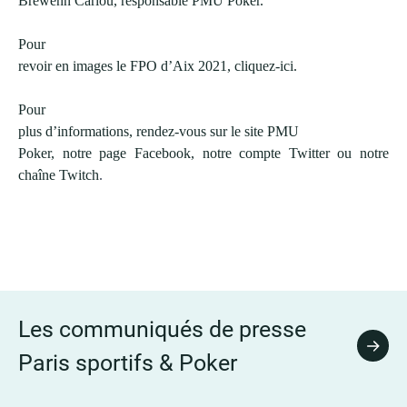
Brewenn Cariou, responsable PMU Poker.
Pour
revoir en images le FPO d’Aix 2021,
cliquez-ici
.
Pour
plus d’informations, rendez-vous sur le site
PMU
Poker
, notre page
Facebook
, notre compte
Twitter
ou notre
chaîne
Twitch
.
Les communiqués de presse
Tous 
Paris sportifs & Poker