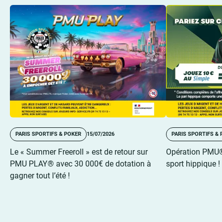
PARIS SPORTIFS & POKER
15/07/2026
PARIS SPORTIFS &
Le « Summer Freeroll » est de retour sur
Opération PMU® 
PMU PLAY® avec 30 000€ de dotation à
sport hippique !
gagner tout l’été !