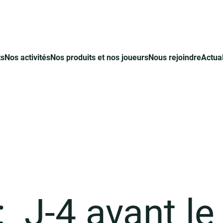
ts
Nos activités
Nos produits et nos joueurs
Nous rejoindre
Actual
Qu’est-ce que PMU®
RetrouvonsNous
Nos réseaux
Les paris hippiques
Nos talents
Une entreprise utile et engag
Engagé pour un jeu responsab
Les Paris Mutuels Urbains
Les paris sportifs et le poke
Nos métiers
Une tech company
Nos engagements RSE
Nos commerçants-partenaire
Nos joueurs et nos gagnants
Nos offres d’emploi, d’alterna
Notre gouvernance
Éthique et conformité
PMU PLAY®
Notre histoire
L’international
 J-4 avant le