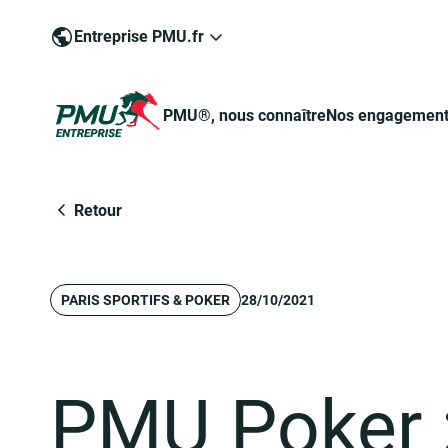
Entreprise PMU.fr
PMU®, nous connaître
Nos engagemen
Groupe PMU
Retour
PARIS SPORTIFS & POKER
28/10/2021
Engagé pour un jeu responsable
Devenir commerçant-partenaire de PMU®
Pour devenir commerçant-partenaire
PMU Poker :