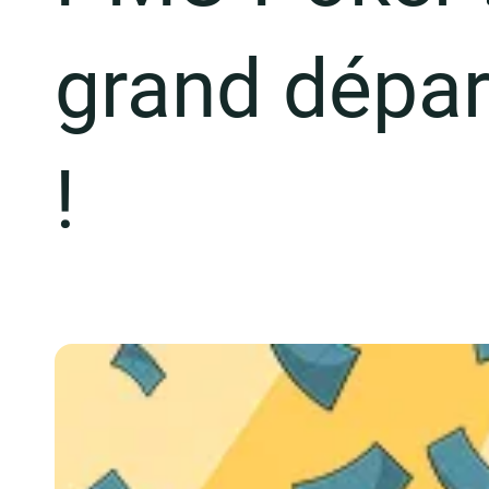
grand dépa
!