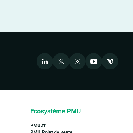
LinkedIn
X
Instagram
Youtube
Welcome to
Ecosystème PMU
PMU.fr
PMU Point de vente