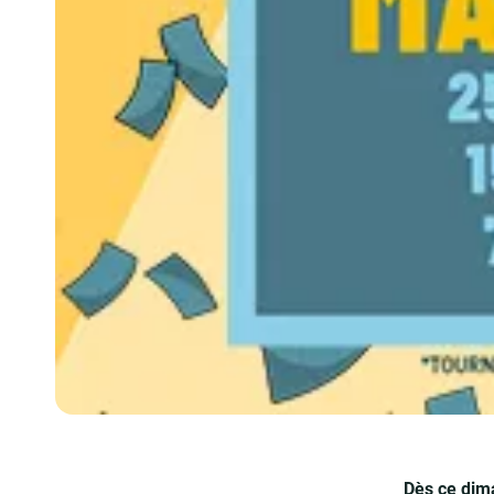
Dès ce dim