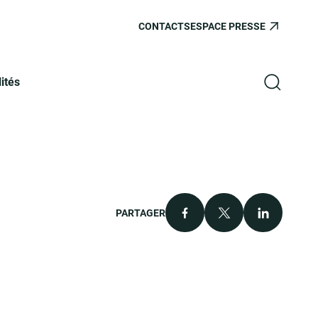
CONTACTS
ESPACE PRESSE
ités
Ouvrir la
ée
le
r en ligne sur PMU PLAY®
s
nce et de stage
Facebook
X
LinkedIn
PARTAGER