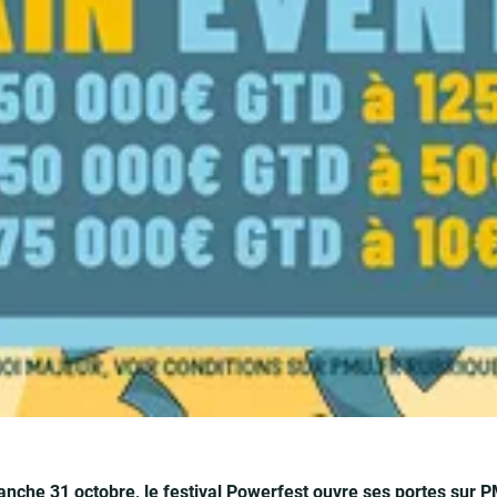
anche 31 octobre, le festival Powerfest ouvre ses portes su