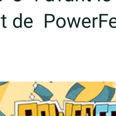
rt de PowerF