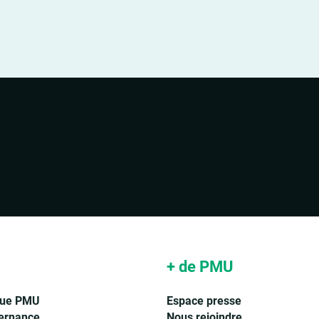
Accepter les cookies pour voir la vidéo
+ de PMU
que PMU
Espace presse
ernance
Nous rejoindre