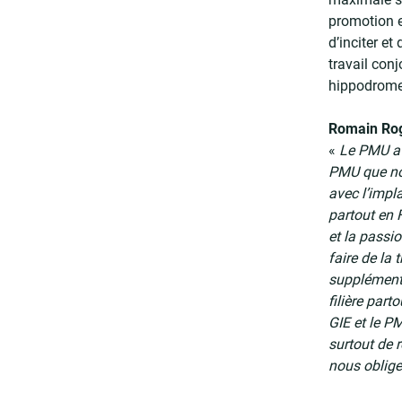
promotion e
d’inciter e
travail conj
hippodrome
Romain Rog
«
Le PMU a 
PMU que no
avec l’impl
partout en 
et la passi
faire de la
supplémenta
filière part
GIE et le P
surtout de 
nous oblige