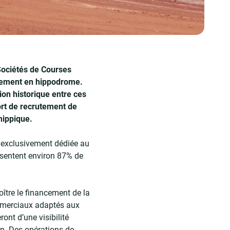
Sociétés de Courses
pement en hippodrome.
ion historique entre ces
ort de recrutement de
hippique.
 exclusivement dédiée au
ésentent environ 87% de
oître le financement de la
mmerciaux adaptés aux
ont d’une visibilité
n. Des opérations de