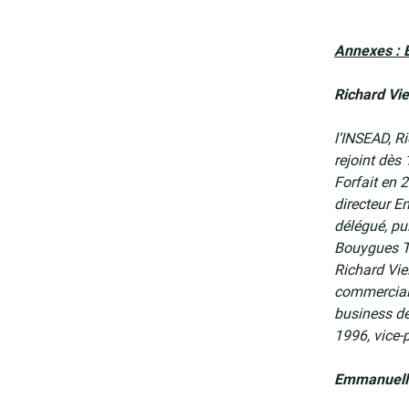
Annexes : 
Richard Vie
l’INSEAD, R
rejoint dès
Forfait en 
directeur E
délégué, pu
Bouygues T
Richard Vie
commercial.
business dé
1996, vice-
Emmanuelle