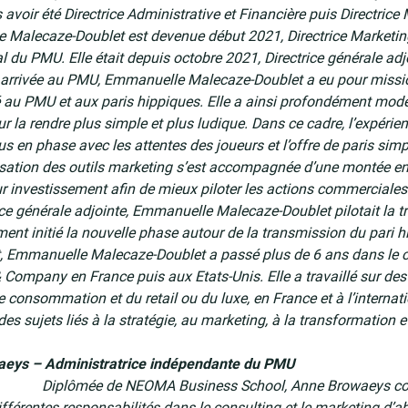
avoir été Directrice Administrative et Financière puis Directrice 
Malecaze-Doublet est devenue début 2021, Directrice Marketin
l du PMU. Elle était depuis octobre 2021, Directrice générale adj
 arrivée au PMU, Emmanuelle Malecaze-Doublet a eu pour missi
ité au PMU et aux paris hippiques. Elle a ainsi profondément mo
our la rendre plus simple et plus ludique. Dans ce cadre, l’expérie
us en phase avec les attentes des joueurs et l’offre de paris simpli
ation des outils marketing s’est accompagnée d’une montée en 
ur investissement afin de mieux piloter les actions commerciales
ice générale adjointe, Emmanuelle Malecaze-Doublet pilotait la t
ent initié la nouvelle phase autour de la transmission du pari h
 Emmanuelle Malecaze-Doublet a passé plus de 6 ans dans le c
Company en France puis aux Etats-Unis. Elle a travaillé sur des
 consommation et du retail ou du luxe, en France et à l’internatio
des sujets liés à la stratégie, au marketing, à la transformation et
eys – Administratrice indépendante du PMU
Diplômée de NEOMA Business School, Anne Browaeys co
fférentes responsabilités dans le consulting et le marketing d’