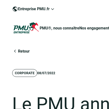
Entreprise PMU.fr
PMU®, nous connaître
Nos engagemen
Groupe PMU
Retour
CORPORATE
08/07/2022
Engagé pour un jeu responsable
Devenir commerçant-partenaire de PMU®
Pour devenir commerçant-partenaire
Le PMU ann