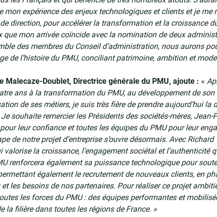
mon expérience des enjeux technologiques et clients et je me ré
de direction, pour accélérer la transformation et la croissance
x que mon arrivée coïncide avec la nomination de deux administ
mble des membres du Conseil d’administration, nous aurons pou
ge de l’histoire du PMU, conciliant patrimoine, ambition et mode
 Malecaze-Doublet, Directrice générale du PMU, ajoute :
«
Ap
tre ans à la transformation du PMU, au développement de son 
tion de ses métiers, je suis très fière de prendre aujourd’hui la 
e. Je souhaite remercier les Présidents des sociétés-mères, Jean-
 pour leur confiance et toutes les équipes du PMU pour leur en
pe de notre projet d’entreprise s’ouvre désormais. Avec Richard V
i valorise la croissance, l’engagement sociétal et l’authenticité 
 renforcera également sa puissance technologique pour souteni
permettant également le recrutement de nouveaux clients, en pha
et les besoins de nos partenaires. Pour réaliser ce projet ambiti
toutes les forces du PMU : des équipes performantes et mobilisée
 la filière dans toutes les régions de France. »