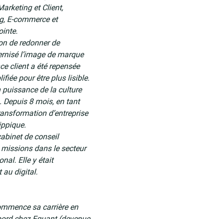
Marketing et Client,
g, E-commerce et
ointe.
on de redonner de
dernisé l’image de marque
nce client a été repensée
fiée pour être plus lisible.
puissance de la culture
. Depuis 8 mois, en tant
ransformation d’entreprise
ippique.
abinet de conseil
 missions dans le secteur
nal. Elle y était
 au digital.
mmence sa carrière en
abord chez Equant (devenue