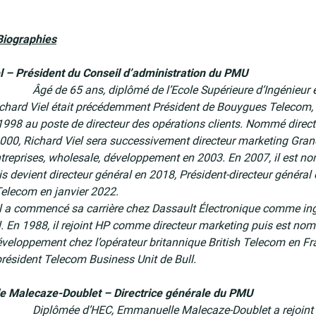
Biographies
l – Président du Conseil d’administration du PMU
Âgé de 65 ans, diplômé de l’Ecole Supérieure d’Ingénieur 
ichard Viel était précédemment Président de Bouygues Telecom, en
 1998 au poste de directeur des opérations clients. Nommé direct
2000, Richard Viel sera successivement directeur marketing Gran
ntreprises, wholesale, développement en 2003. En 2007, il est n
is devient directeur général en 2018, Président-directeur général
elecom en janvier 2022.
l a commencé sa carrière chez Dassault Électronique comme ingé
 En 1988, il rejoint HP comme directeur marketing puis est nom
veloppement chez l’opérateur britannique British Telecom en Fr
président Telecom Business Unit de Bull.
 Malecaze-Doublet – Directrice générale du PMU
Diplômée d’HEC, Emmanuelle Malecaze-Doublet a rejoint