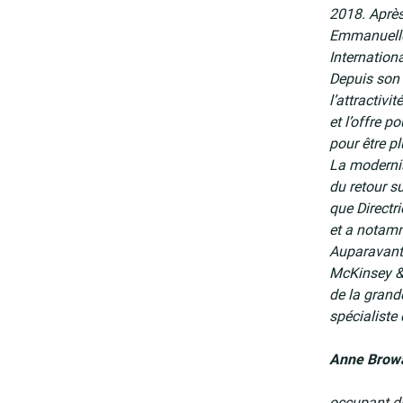
2018. Après 
Emmanuelle 
Internationa
Depuis son
l’attractiv
et l’offre p
pour être pl
La modernis
du retour s
que Directr
et a notamm
Auparavant,
McKinsey & 
de la grande
spécialiste 
Anne Browa
occupant di