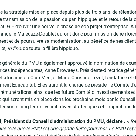
 la stratégie mise en place depuis plus de trois ans, de rétentio
de transmission de la passion du pari hippique, et le retour de la
 au GIE d’ouvrir une nouvelle phase de son projet d’entreprise. A
anuelle Malecaze-Doublet auront donc pour mission de renforcer
nt et de poursuivre sa modernisation, au bénéfice de ses clients
 et,
in fine
, de toute la filière hippique.
e générale du PMU a également approuvé la nomination de deux
rices indépendantes, Anne Browaeys, Présidente-directrice géné
t africains du Club Med, et Marie-Christine Levet, fondatrice et 
ment Educapital. Elles auront la charge de présider le Comité d’a
rémunérations, ainsi que les futurs Comité d’investissements e
 qui seront mis en place dans les prochains mois par le Conseil 
er sur le long terme les initiatives stratégiques et l’impact posi
l, Président du Conseil d’administration du PMU, déclare :
« Re
e telle que le PMU est une grande fierté pour moi. Le PMU est 
us les Français et qui bénéficie de très nombreux atouts. J’aura