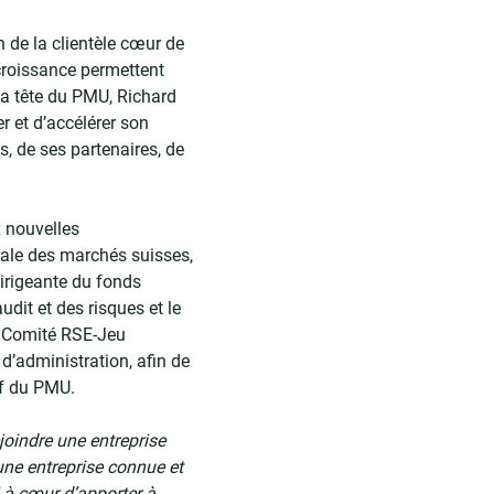
n de la clientèle cœur de
 croissance permettent
 la tête du PMU, Richard
 et d’accélérer son
, de ses partenaires, de
 nouvelles
rale des marchés suisses,
dirigeante du fonds
udit et des risques et le
t Comité RSE-Jeu
d’administration, afin de
tif du PMU.
joindre une entreprise
une entreprise connue et
i à cœur d’apporter à