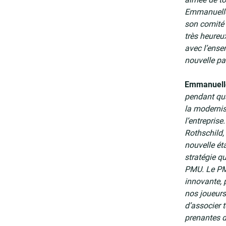
Emmanuelle 
son comité 
très heureu
avec l’ense
nouvelle pa
Emmanuelle
pendant qua
la modernisa
l’entrepris
Rothschild,
nouvelle éta
stratégie qu
PMU. Le PMU
innovante, 
nos joueurs 
d’associer 
prenantes de