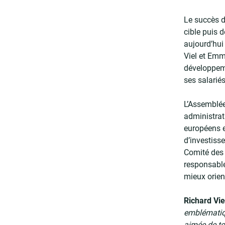
Le succès de
cible puis 
aujourd’hui
Viel et Emm
développeme
ses salariés
L’Assemblé
administrat
européens e
d’investisse
Comité des 
responsable
mieux orient
Richard Vie
emblématiqu
aimée de to