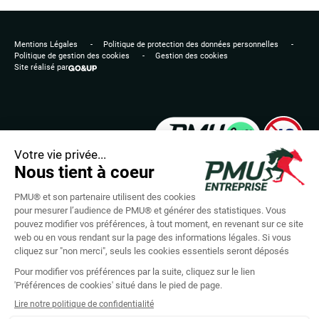
Mentions Légales
Politique de protection des données personnelles
Politique de gestion des cookies
Gestion des cookies
Site réalisé par
LES JEUX D’ARGENT ET DE HASARD PEUVENT
ÊTRE DANGEREUX : PERTES D’ARGENT, CONFLITS
FAMILIAUX, ADDICTION...
RETROUVEZ NOS CONSEILS SUR JOUEURS-INFO-
SERVICE.