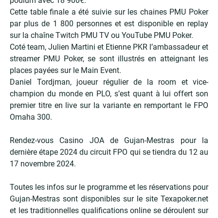
podium avec 18 900€.
Cette table finale a été suivie sur les chaines PMU Poker
par plus de 1 800 personnes et est disponible en replay
sur la chaîne
Twitch
PMU TV ou
YouTube
PMU Poker.
Coté team, Julien Martini et Etienne PKR l’ambassadeur et
streamer PMU Poker, se sont illustrés en atteignant les
places payées sur le Main Event.
Daniel Tordjman, joueur régulier de la room et vice-
champion du monde en PLO, s’est quant à lui offert son
premier titre en live sur la variante en remportant le FPO
Omaha 300.
Rendez-vous Casino JOA de Gujan-Mestras pour la
dernière étape 2024 du circuit FPO qui se tiendra du 12 au
17 novembre 2024.
Toutes les infos sur le programme et les réservations pour
Gujan-Mestras sont disponibles sur le site Texapoker.net
et les traditionnelles qualifications online se déroulent sur