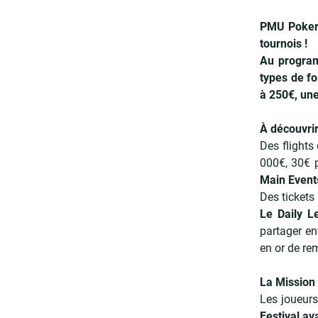
PMU Poker®
tournois !
Au program
types de fo
à 250€, une
À découvrir
Des flights
000€, 30€ 
Main Event
Des tickets
Le Daily L
partager en
en or de re
La Mission 
Les joueurs
Festival ava