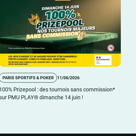
PARIS SPORTIFS & POKER
11/06/2026
100% Prizepool : des tournois sans commission*
sur PMU PLAY® dimanche 14 juin !