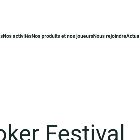
ts
Nos activités
Nos produits et nos joueurs
Nous rejoindre
Actual
Qu’est-ce que PMU®
RetrouvonsNous
Nos réseaux
Les paris hippiques
Nos talents
Une entreprise utile et engag
Engagé pour un jeu responsab
Les Paris Mutuels Urbains
Les paris sportifs et le poke
Nos métiers
Une tech company
Nos engagements RSE
Nos commerçants-partenaire
Nos joueurs et nos gagnants
Nos offres d’emploi, d’alterna
Notre gouvernance
Éthique et conformité
PMU PLAY®
Notre histoire
L’international
oker Festival