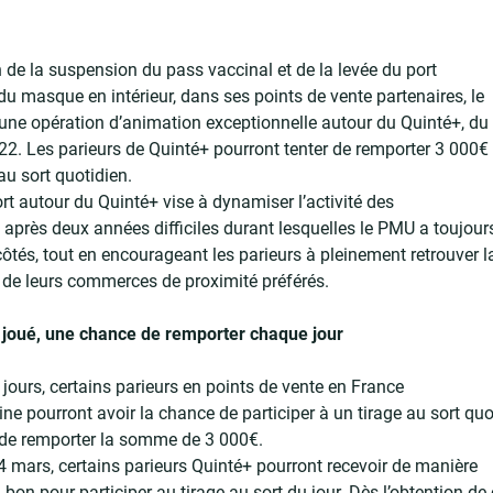
n de la suspension du pass vaccinal et de la levée du port
 du masque en intérieur, dans ses points de vente partenaires, le
ne opération d’animation exceptionnelle autour du Quinté+, du
2. Les parieurs de Quinté+ pourront tenter de remporter 3 000€
au sort quotidien.
rt autour du Quinté+ vise à dynamiser l’activité des
, après deux années difficiles durant lesquelles le PMU a toujour
 côtés, tout en encourageant les parieurs à pleinement retrouver l
é de leurs commerces de proximité préférés.
 joué, une chance de remporter chaque jour
jours, certains parieurs en points de vente en France
ine pourront avoir la chance de participer à un tirage au sort quo
 de remporter la somme de 3 000€.
4 mars, certains parieurs Quinté+ pourront recevoir de manière
 bon pour participer au tirage au sort du jour. Dès l’obtention de