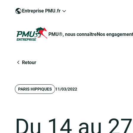
Entreprise PMU.fr
PMU®, nous connaître
Nos engagemen
Groupe PMU
Retour
PARIS HIPPIQUES
11/03/2022
Engagé pour un jeu responsable
Devenir commerçant-partenaire de PMU®
Pour devenir commerçant-partenaire
Du 14 au 27