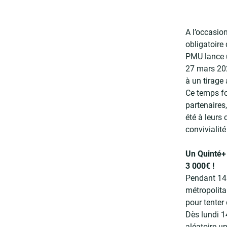
A l’occasio
obligatoire
PMU lance u
27 mars 202
à un tirage 
Ce temps fo
partenaires
été à leurs
convivialit
Un Quinté+
3 000€ !
Pendant 14 
métropolita
pour tenter
Dès lundi 1
aléatoire un