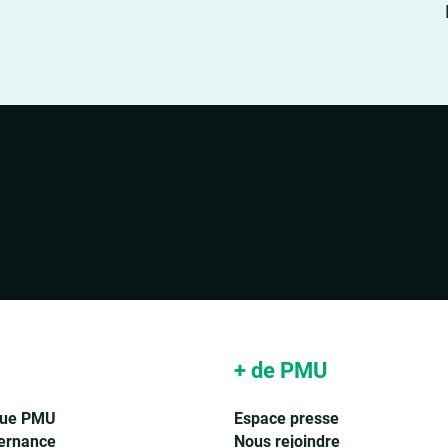
Accepter les cookies pour voir la vidéo
+ de PMU
que PMU
Espace presse
ernance
Nous rejoindre