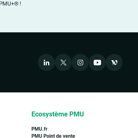
PMU+® !
LinkedIn
X
Instagram
Youtube
Welcome to
Ecosystème PMU
PMU.fr
PMU Point de vente