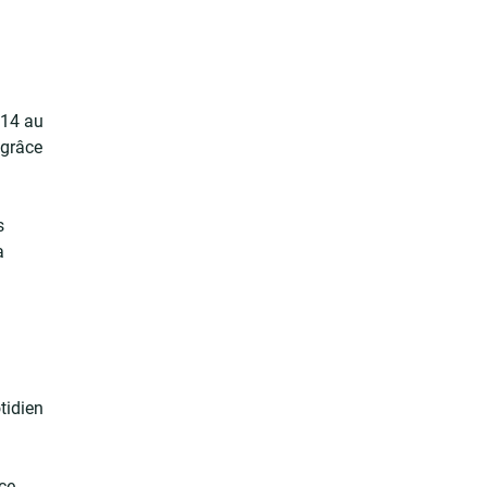
 14 au
 grâce
s
a
tidien
 ce