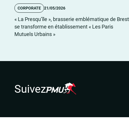
CORPORATE
21/05/2026
« La Presqu’île », brasserie emblématique de Brest
se transforme en établissement « Les Paris
Mutuels Urbains »
Suivez