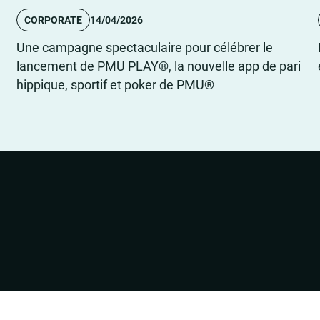
CORPORATE
14/04/2026
Une campagne spectaculaire pour célébrer le
lancement de PMU PLAY®, la nouvelle app de pari
hippique, sportif et poker de PMU®
Accepter les cookies pour voir la vidéo