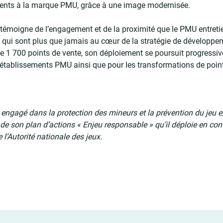
lients à la marque PMU, grâce à une image modernisée.
témoigne de l’engagement et de la proximité que le PMU entret
, qui sont plus que jamais au cœur de la stratégie de développ
e 1 700 points de vente, son déploiement se poursuit progressiv
’établissements PMU ainsi que pour les transformations de point
engagé dans la protection des mineurs et la prévention du jeu e
t de son plan d’actions « Enjeu responsable » qu’il déploie en co
 l’Autorité nationale des jeux.