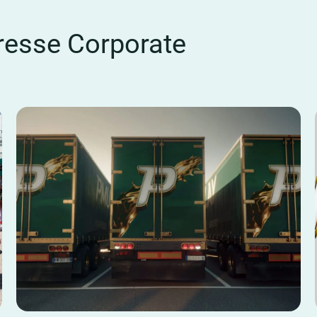
esse Corporate