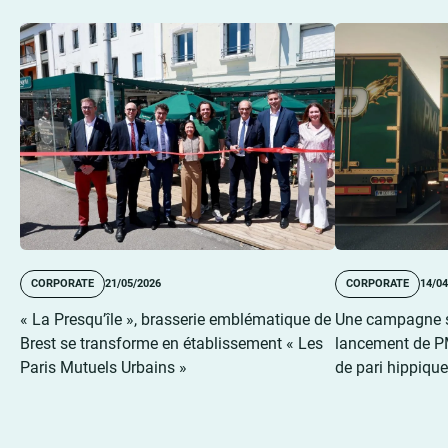
CORPORATE
21/05/2026
CORPORATE
14/04
« La Presqu’île », brasserie emblématique de
Une campagne sp
Brest se transforme en établissement « Les
lancement de P
Paris Mutuels Urbains »
de pari hippiqu