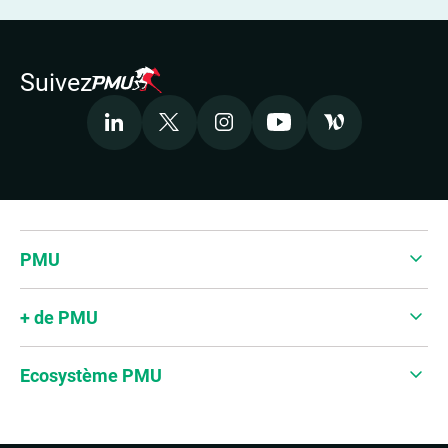
Suivez
LinkedIn
X
Instagram
Youtube
Welcome to the 
Accepter les cookies pour voir la vidéo
PMU
+ de PMU
Ecosystème PMU