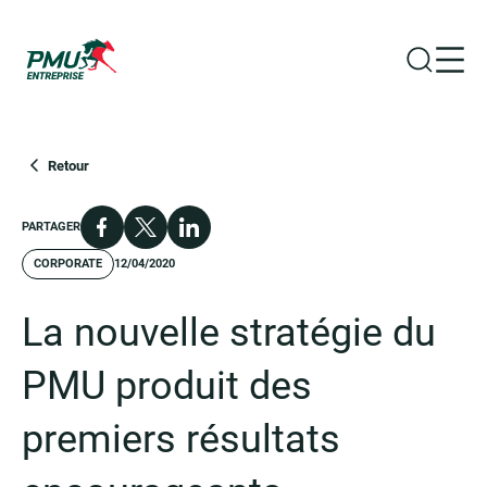
Ouvrir la
Ouvr
Groupe PMU
Retour
Facebook
X
LinkedIn
PARTAGER
CORPORATE
12/04/2020
La nouvelle stratégie du
PMU produit des
premiers résultats