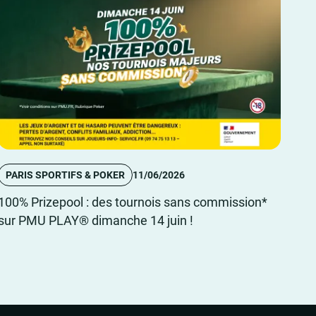
PARIS SPORTIFS & POKER
11/06/2026
100% Prizepool : des tournois sans commission*
sur PMU PLAY® dimanche 14 juin !