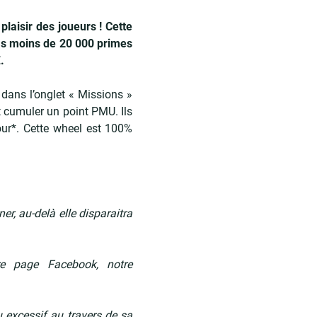
plaisir des joueurs ! Cette
as moins de 20 000 primes
.
e dans l’onglet « Missions »
t cumuler un point PMU. Ils
our*. Cette wheel est 100%
er, au-delà elle disparaitra
re page
Facebook
, notre
 excessif au travers de sa