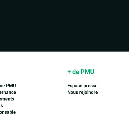
Accepter les cookies pour voir la vidéo
+ de PMU
que PMU
Espace presse
ernance
Nous rejoindre
ements
és
ponsable