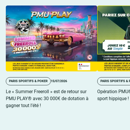
PARIS SPORTIFS & POKER
15/07/2026
PARIS SPORTIFS &
Le « Summer Freeroll » est de retour sur
Opération PMU® 
PMU PLAY® avec 30 000€ de dotation à
sport hippique !
gagner tout l’été !