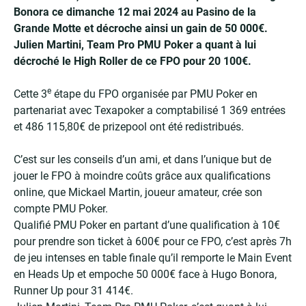
Bonora ce dimanche 12 mai 2024 au Pasino de la
Grande Motte et décroche ainsi un gain de 50
000€.
Julien Martini, Team Pro PMU Poker a quant à lui
décroché le High Roller de ce FPO pour 20
100€.
e
Cette 3
étape du FPO organisée par PMU Poker en
partenariat avec Texapoker a comptabilisé 1 369 entrées
et 486 115,80€ de prizepool ont été redistribués.
C’est sur les conseils d’un ami, et dans l’unique but de
jouer le FPO à moindre coûts grâce aux qualifications
online, que Mickael Martin, joueur amateur, crée son
compte PMU Poker.
Qualifié PMU Poker en partant d’une qualification à 10€
pour prendre son ticket à 600€ pour ce FPO, c’est après 7h
de jeu intenses en table finale qu’il remporte le Main Event
en Heads Up et empoche 50 000€ face à Hugo Bonora,
Runner Up pour 31 414€.