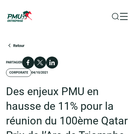
Ouvrir la
Ouvr
Groupe PMU
Retour
Facebook
X
LinkedIn
PARTAGER
CORPORATE
04/10/2021
Des enjeux PMU en
hausse de 11% pour la
réunion du 100ème Qatar