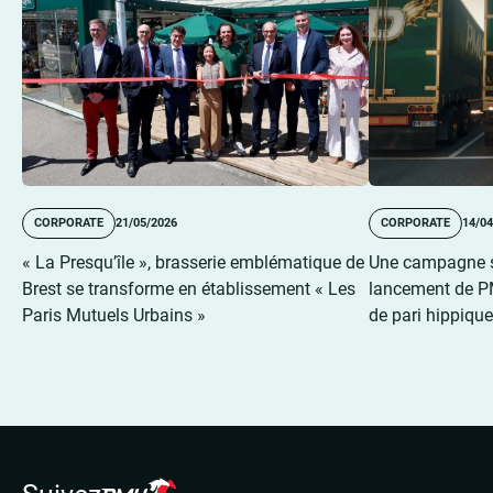
CORPORATE
21/05/2026
CORPORATE
14/04
« La Presqu’île », brasserie emblématique de
Une campagne sp
Brest se transforme en établissement « Les
lancement de P
Paris Mutuels Urbains »
de pari hippiqu