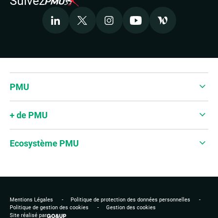
Suivez
LinkedIn
X
Instagram
Youtube
Welcome to the 
Accepter les cookies pour voir la vidéo
PMU
+ de PMU
Ecosystème PMU
Mentions Légales
Politique de protection des données personnelles
Politique de gestion des cookies
Gestion des cookies
Site réalisé par