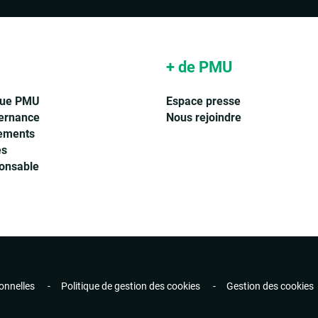
Accepter les cookies pour voir la vidéo
+ de PMU
que PMU
Espace presse
ernance
Nous rejoindre
ements
és
ponsable
onnelles
Politique de gestion des cookies
Gestion des cookies