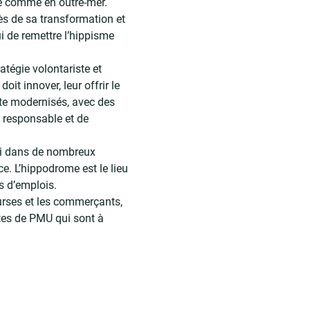
le comme en outre-mer.
cès de sa transformation et
i de remettre l’hippisme
tégie volontariste et
it innover, leur offrir le
nte modernisés, avec des
u responsable et de
sti dans de nombreux
e. L’hippodrome est le lieu
s d’emplois.
urses et les commerçants,
ettes de PMU qui sont à