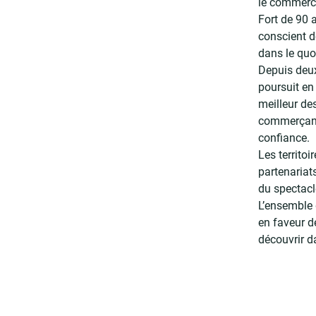
le commerce
Fort de 90 
conscient d
dans le quo
Depuis deux
poursuit en 
meilleur de
commerçants
confiance.
Les territo
partenariat
du spectacl
L’ensemble 
en faveur de
découvrir d