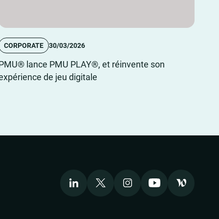
CORPORATE
30/03/2026
PMU® lance PMU PLAY®, et réinvente son
expérience de jeu digitale
LinkedIn
X
Instagram
Youtube
Welcome to