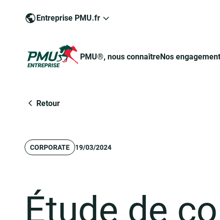
Entreprise PMU.fr
PMU®, nous connaître
Nos engagemen
Groupe PMU
Retour
CORPORATE
19/03/2024
Engagé pour un jeu responsable
Devenir commerçant-partenaire de PMU®
Pour devenir commerçant-partenaire
Étude de co