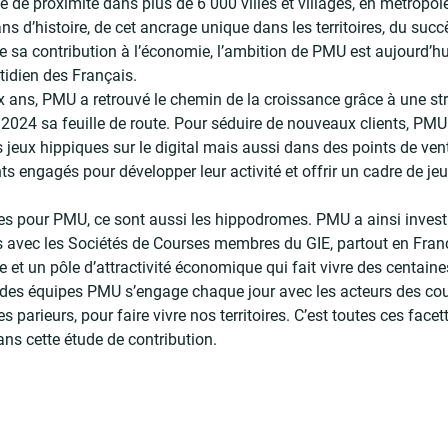
 de proximité dans plus de 6 000 villes et villages, en métropo
ans d’histoire, de cet ancrage unique dans les territoires, du suc
e sa contribution à l’économie, l’ambition de PMU est aujourd’hu
tidien des Français.
 ans, PMU a retrouvé le chemin de la croissance grâce à une stra
2024 sa feuille de route. Pour séduire de nouveaux clients, PMU do
s jeux hippiques sur le digital mais aussi dans des points de ve
 engagés pour développer leur activité et offrir un cadre de je
ires pour PMU, ce sont aussi les hippodromes. PMU a ainsi inve
s avec les Sociétés de Courses membres du GIE, partout en Franc
e et un pôle d’attractivité économique qui fait vivre des centaine
des équipes PMU s’engage chaque jour avec les acteurs des co
s parieurs, pour faire vivre nos territoires. C’est toutes ces fac
ans cette étude de contribution.