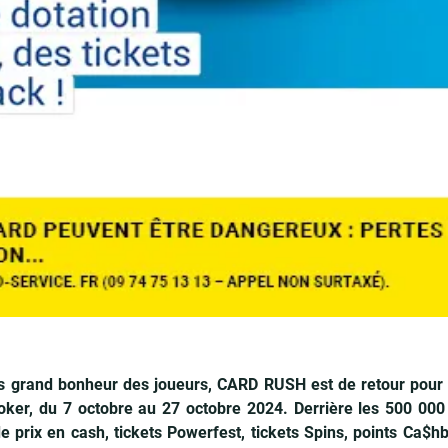
us grand bonheur des joueurs, CARD RUSH est de retour pou
ker, du 7 octobre au 27 octobre 2024. Derrière les 500 000 c
 prix en cash, tickets Powerfest, tickets Spins, points Ca$h