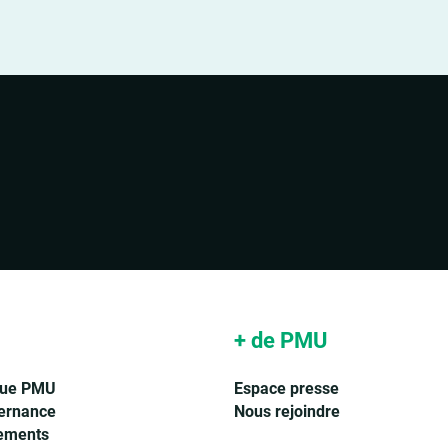
Accepter les cookies pour voir la vidéo
+ de PMU
que PMU
Espace presse
ernance
Nous rejoindre
ements