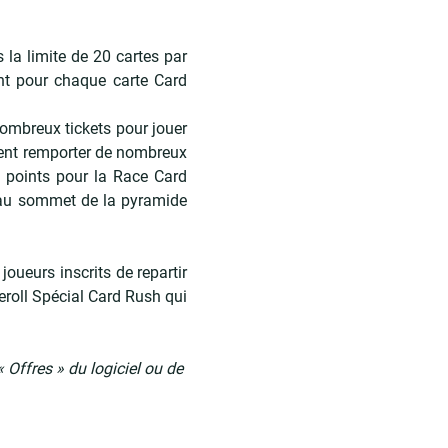
la limite de 20 cartes par
oint pour chaque carte Card
nombreux tickets pour jouer
ement remporter de nombreux
 points pour la Race Card
 au sommet de la pyramide
oueurs inscrits de repartir
eroll Spécial Card Rush qui
« Offres » du logiciel ou de