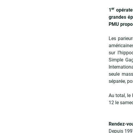
er
1
opérateu
grandes épr
PMU propose
Les parieu
américaines
sur l’hipp
Simple Gagn
Internation
seule mass
séparée, po
Au total, le
12 le samed
Rendez-vou
Depuis 1997