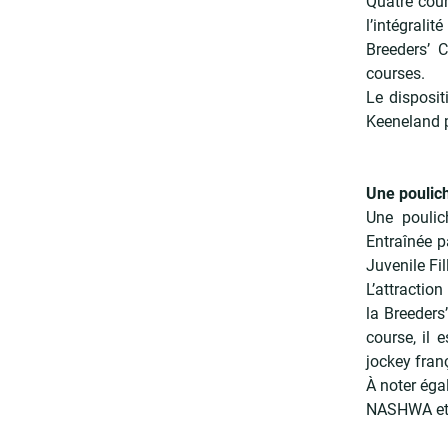
Quatre cour
l’intégrali
Breeders’ 
courses.
Le disposit
Keeneland p
Une poulich
Une poulic
Entraînée p
Juvenile Fil
L’attractio
la Breeders
course, il 
jockey fran
À noter éga
NASHWA et 