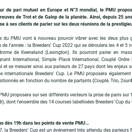
r de pari mutuel en Europe et N°3 mondial, le PMU propose
euves de Trot et de Galop de la planète. Ainsi, depuis 25 an
 à ses clients de parier sur les deux réunions de la prestigi
rs du PMU vont à nouveau pouvoir vibrer avec les deux plus 
 de l’année : la Breeders’ Cup 2022 qui se déroulera les 4 et 5
odrome de Keeneland (Lexington). Ils pourront parier en ma
ant International, Simple Placé International, Couplé Ordre I
al et se mesurer ainsi aux parieurs de 27 pays dont les enjeux
e internationale Breeders’ Cup. Le PMU proposera égalemen
sitionnés en fonction du nombre de partants (Couplé, Trio, 2sur4,
 PMU proposera sur ses différents vecteurs la prise de paris sur 
i), dont l’ensemble des 14 courses labellisées Breeders’ Cup du
s dès 19h dans les points de vente PMU
…
, la Breeders’ Cup est un événement très attendu des parieurs fr