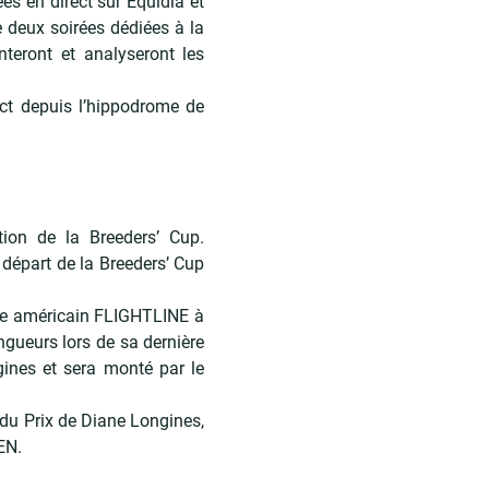
es en direct sur Equidia et
e deux soirées dédiées à la
eront et analyseront les
ect depuis l’hippodrome de
tion de la Breeders’ Cup.
départ de la Breeders’ Cup
mène américain FLIGHTLINE à
ngueurs lors de sa dernière
ngines et sera monté par le
 du Prix de Diane Longines,
EN.