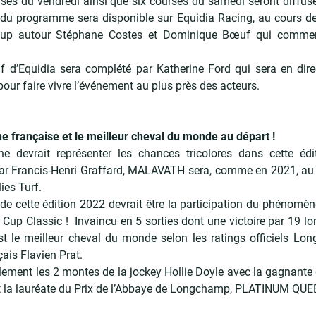
ses du vendredi ainsi que six courses du samedi seront diffusé
té du programme sera disponible sur Equidia Racing, au cours d
Cup autour Stéphane Costes et Dominique Bœuf qui comment
if d’Equidia sera complété par Katherine Ford qui sera en dir
our faire vivre l’événement au plus près des acteurs.
e française et le meilleur cheval du monde au départ
!
he devrait représenter les chances tricolores dans cette édi
ar Francis-Henri Graffard, MALAVATH sera, comme en 2021, au 
lies Turf.
n de cette édition 2022 devrait être la participation du phéno
’ Cup Classic ! Invaincu en 5 sorties dont une victoire par 19 lo
est le meilleur cheval du monde selon les ratings officiels Lo
çais Flavien Prat.
lement les 2 montes de la jockey Hollie Doyle avec la gagnante
la lauréate du Prix de l’Abbaye de Longchamp, PLATINUM QUE