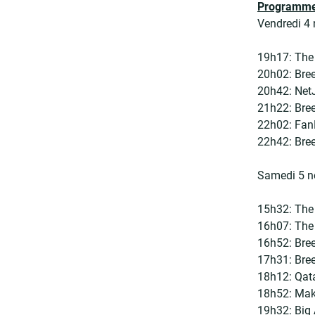
Programme 
Vendredi 4
19h17: The 
20h02: Bree
20h42: NetJ
21h22: Breed
22h02: FanD
22h42: Bree
Samedi 5 n
15h32: The 
16h07: The
16h52: Bree
17h31: Bree
18h12: Qata
18h52: Make
19h32: Big 