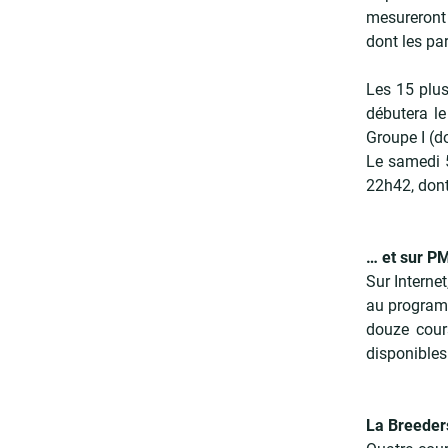
mesureront 
dont les p
Les 15 plus
débutera l
Groupe I (d
Le samedi 
22h42, dont
… et sur P
Sur Interne
au programm
douze cour
disponibles
La Breeders