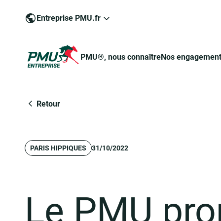
Entreprise PMU.fr
PMU®, nous connaître
Nos engagemen
Groupe PMU
Retour
PARIS HIPPIQUES
31/10/2022
Engagé pour un jeu responsable
Devenir commerçant-partenaire de PMU®
Pour devenir commerçant-partenaire
Le PMU prop