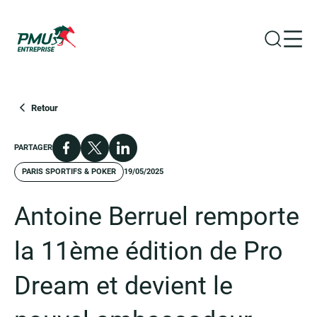
Ouvrir la
Ouvr
Groupe PMU
Retour
Facebook
X
LinkedIn
PARTAGER
PARIS SPORTIFS & POKER
19/05/2025
Antoine Berruel remporte
la 11ème édition de Pro
Dream et devient le