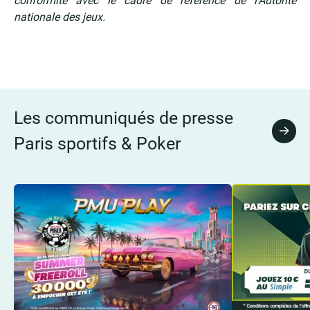
conformité avec le cadre de référence de l’Autorité
nationale des jeux.
Les communiqués de presse
Tous 
Paris sportifs & Poker