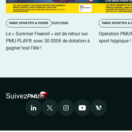
PARIS SPORTIFS & POKER
15/07/2026
PARIS SPORTIFS &
Le « Summer Freeroll » est de retour sur
Opération PMU® 
PMU PLAY® avec 30 000€ de dotation à
sport hippique !
gagner tout l’été !
Suivez
LinkedIn
X
Instagram
Youtube
Welcome to the 
Accepter les cookies pour voir la vidéo